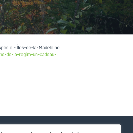
aspésie – Îles-de-la-Madeleine
ans-de-la-regim-un-cadeau-