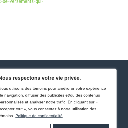
is-de-versements-qui-
Nous respectons votre vie privée.
Nous utilisons des témoins pour améliorer votre expérience
418 688-3695
de navigation, diffuser des publicités et/ou des contenus
info@utacq.com
personnalisés et analyser notre trafic. En cliquant sur «
Accepter tout », vous consentez à notre utilisation des
témoins.
Politique de confidentialité