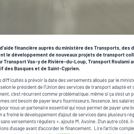
’aide financière auprès du ministère des Transports, des d
t le développement de nouveaux projets de transport collec
ar Transport Vas-y de Rivière-du-Loup, Transport Roulami a
if des Basques et de Saint-Cyprien.
 difficultés à prévoir la date des versements alloués par le mini
elon le président de l’Union des services de transport adapté et 
ent, c’est récurrent comme problématique, même si ça s’est un p
es ont besoin de payer leurs fournisseurs, l’essence, les salaire
pour nous un partenaire essentiel qui nous permet de payer une b
n a freiné le développement d’ajout de services dans plusieurs régi
e sans versements réguliers », ajoute M. Avoine. D’un autre côté, i
ions d’usage avant d’accorder le financement. Lire l’article compl