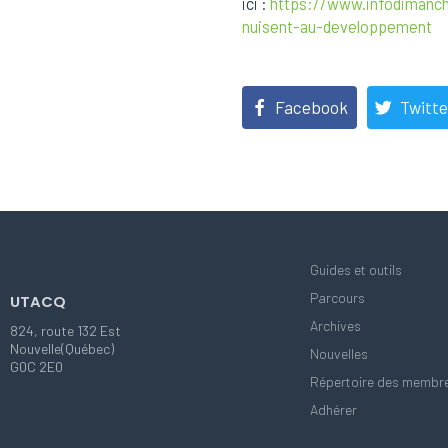
ici :
https://www.infodimanche
nuisent-au-developpement
Facebook
Twitte
Guides et outils
Parcours
UTACQ
Archives
824, route 132 Est
Nouvelle(Québec)
Nouvelles
G0C 2E0
Répertoire des membr
Adhérer