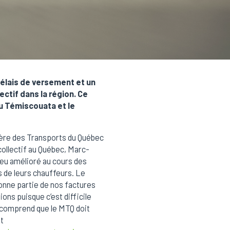
élais de versement et un
tif dans la région. Ce
u Témiscouata et le
stère des Transports du Québec
collectif au Québec, Marc-
eu amélioré au cours des
s de leurs chauffeurs. Le
onne partie de nos factures
ons puisque c’est difficile
l comprend que le MTQ doit
et