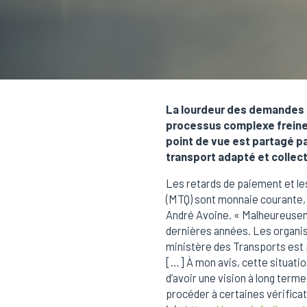
La lourdeur des demandes d
processus complexe freinen
point de vue est partagé p
transport adapté et collect
Les retards de paiement et les
(MTQ) sont monnaie courante, s
André Avoine. « Malheureusem
dernières années. Les organism
ministère des Transports est 
[…] À mon avis, cette situatio
d’avoir une vision à long term
procéder à certaines vérificat