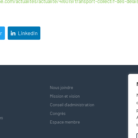
.com/actualites/actualite/416019/transport-collectif-des-dela
r
LinkedIn
Nous joindre
Mission et vision
Conseil d'administration
Congrès
es
Espace membre