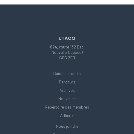
UTACQ
824, route 132 Est
Nouvelle(Québec)
G0C 2E0
Guides et outils
Parcours
Archives
Nouvelles
Répertoire des membres
Adhérer
Nous joindre