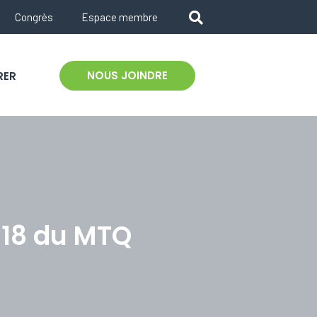
Congrès
Espace membre
NOUS JOINDRE
RER
018 du MTQ