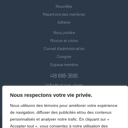
Nouvelles
Répertoire des membres
Adhérer
Nous joindre
Mission et vision
Conseil d'administration
Congrès
Espace membre
418 688-3695
info@utacq.com
Nous respectons votre vie privée.
Nous utilisons des témoins pour améliorer votre expérience
de navigation, diffuser des publicités et/ou des contenus
personnalisés et analyser notre trafic. En cliquant sur «
Accepter tout », vous consentez à notre utilisation des