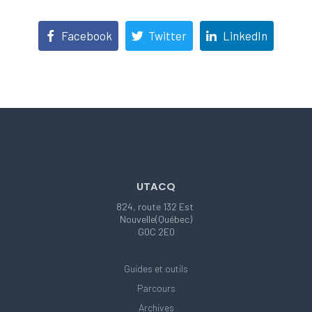
Facebook
Twitter
LinkedIn
UTACQ
824, route 132 Est
Nouvelle(Québec)
G0C 2E0
Guides et outils
Parcours
Archives