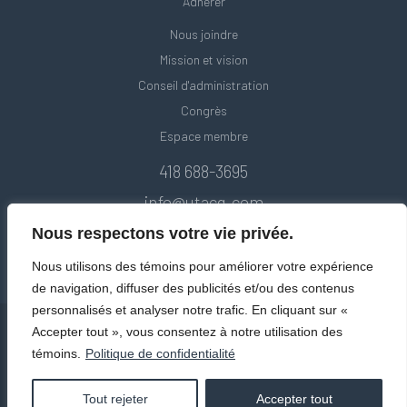
Adhérer
Nous joindre
Mission et vision
Conseil d'administration
Congrès
Espace membre
418 688-3695
info@utacq.com
Nous respectons votre vie privée.
Nous utilisons des témoins pour améliorer votre expérience
de navigation, diffuser des publicités et/ou des contenus
personnalisés et analyser notre trafic. En cliquant sur «
Accepter tout », vous consentez à notre utilisation des
témoins.
Politique de confidentialité
© Union des transports adaptés et collectifs du Québec. Tous droits
réservés 2020.
Politique de confidentialité
Tout rejeter
Accepter tout