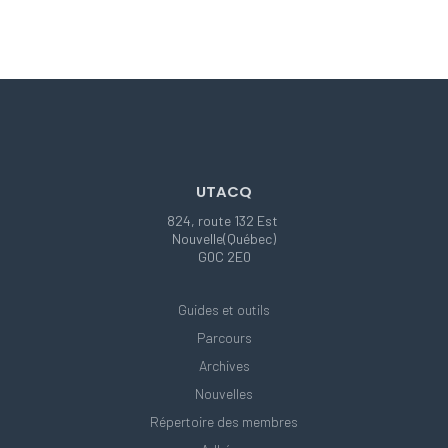
UTACQ
824, route 132 Est
Nouvelle(Québec)
G0C 2E0
Guides et outils
Parcours
Archives
Nouvelles
Répertoire des membres