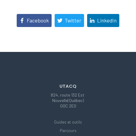
Facebook
Twitter
LinkedIn
UTACQ
824, route 132 Est
Nouvelle(Québec)
G0C 2E0
Guides et outils
Parcours