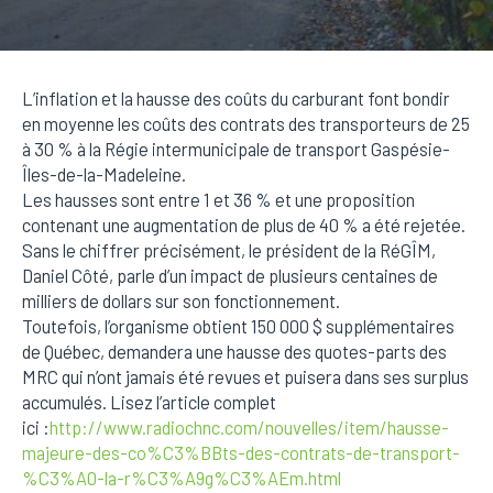
L’inflation et la hausse des coûts du carburant font bondir
en moyenne les coûts des contrats des transporteurs de 25
à 30 % à la Régie intermunicipale de transport Gaspésie-
Îles-de-la-Madeleine.
Les hausses sont entre 1 et 36 % et une proposition
contenant une augmentation de plus de 40 % a été rejetée.
Sans le chiffrer précisément, le président de la RéGÎM,
Daniel Côté, parle d’un impact de plusieurs centaines de
milliers de dollars sur son fonctionnement.
Toutefois, l’organisme obtient 150 000 $ supplémentaires
de Québec, demandera une hausse des quotes-parts des
MRC qui n’ont jamais été revues et puisera dans ses surplus
accumulés. Lisez l’article complet
ici :
http://www.radiochnc.com/nouvelles/item/hausse-
majeure-des-co%C3%BBts-des-contrats-de-transport-
%C3%A0-la-r%C3%A9g%C3%AEm.html