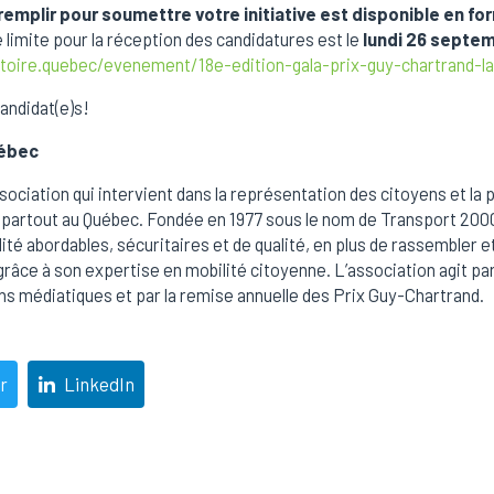
remplir pour soumettre votre initiative est disponible en f
 limite pour la réception des candidatures est le
lundi 26 septem
ctoire.quebec/evenement/18e-edition-gala-prix-guy-chartrand-l
andidat(e)s!
uébec
ociation qui intervient dans la représentation des citoyens et la 
f partout au Québec. Fondée en 1977 sous le nom de Transport 2000,
lité abordables, sécuritaires et de qualité, en plus de rassembler e
grâce à son expertise en mobilité citoyenne. L’association agit pa
ns médiatiques et par la remise annuelle des Prix Guy-Chartrand.
r
LinkedIn