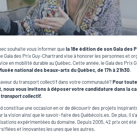
ébec souhaite vous informer que
la 18e édition de son Gala des
le Gala des Prix Guy-Chartrand vise à honorer les personnes et or
ervice en mobilité durable au Québec. Cette année, le Gala des Prix 
Musée national des beaux-arts du Québec, de 17h à 21h30
.
faveur du transport collectif dans votre communauté?
Pour toute
t, nous vous invitons à déposer votre candidature dans la c
transport collectif.
 constitue une occasion en or de découvrir des projets inspirants 
 la vision ainsi que le savoir-faire des Québécois.es. De plus, il s’a
isations expérimentées du domaine. Depuis 2005, 42 prix ont été 
rsifiées et innovantes les unes que les autres.