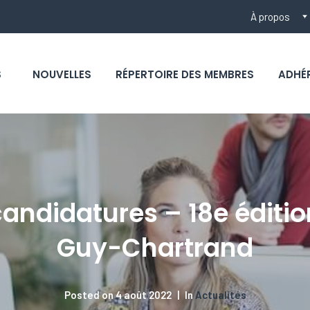
À propos
S
NOUVELLES
RÉPERTOIRE DES MEMBRES
ADHÉ
andidatures – 18e éditio
Guy-Chartrand
Posted on
4 août 2022
In
Actualités