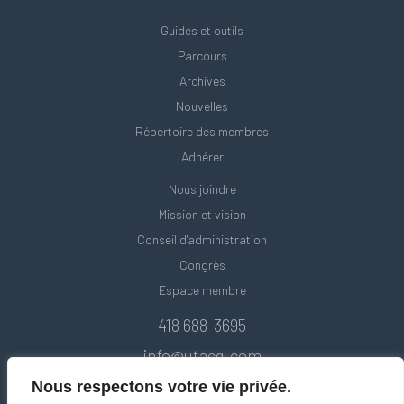
Guides et outils
Parcours
Archives
Nouvelles
Répertoire des membres
Adhérer
Nous joindre
Mission et vision
Conseil d'administration
Congrès
Espace membre
418 688-3695
info@utacq.com
Nous respectons votre vie privée.